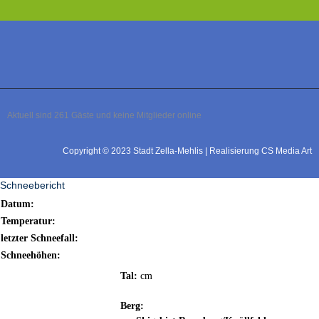
Aktuell sind 261 Gäste und keine Mitglieder online
Copyright © 2023 Stadt Zella-Mehlis | Realisierung CS Media Art
Schneebericht
Datum:
Temperatur:
letzter Schneefall:
Schneehöhen:
Tal:
cm
Berg: