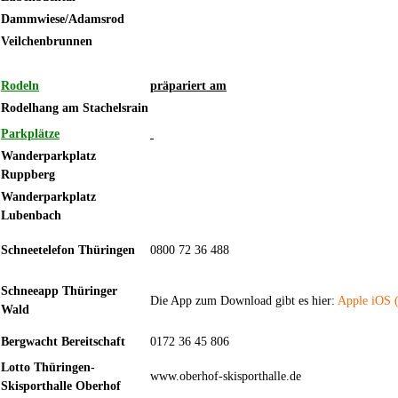
Dammwiese/Adamsrod
Veilchenbrunnen
Rodeln
präpariert am
Rodelhang am Stachelsrain
Parkplätze
Wanderparkplatz
Ruppberg
Wanderparkplatz
Lubenbach
Schneetelefon Thüringen
0800 72 36 488
Schneeapp Thüringer
Die App zum Download gibt es hier:
Apple
iOS 
Wald
Bergwacht Bereitschaft
0172 36 45 806
Lotto Thüringen-
www.oberhof-skisporthalle.de
Skisporthalle Oberhof