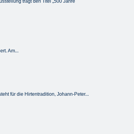
tellung trägt den Titel „500 Jahre
rt. Am...
eht für die Hirtentradition, Johann-Peter...