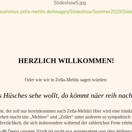
Slideshow5.jpg
//tourismus.zella-mehlis.de/images/Slideshow/Sommer2020/Sli
HERZLICH WILLKOMMEN!
Oder wie wir in Zella‐Mehlis sagen würden:
 Hüsches sehe wollt, do kömmt näer reih nach
e, der soll nur hereinkommen nach Zella‐Mehlis! Hier wird eine fränk
heit macht uns „Mehlser“ und „Zeller“ unter anderem so sympathisch 
rzlichkeit, die sich insbesondere während der zahlreichen Feste erleben
dluft! Denn unsere Stadt ist nicht nur eingerahmt von den Höhen