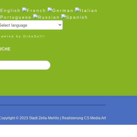
owered by OrdaSoft!
UCHE
Copyright © 2023 Stadt Zella-Mehlis | Realisierung CS Media Art