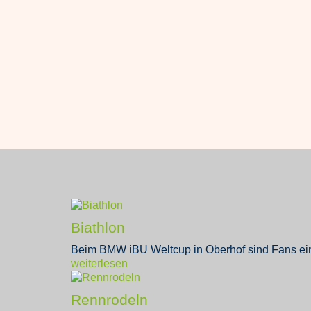
Biathlon
Beim BMW iBU Weltcup in Oberhof sind Fans eine
weiterlesen
Rennrodeln