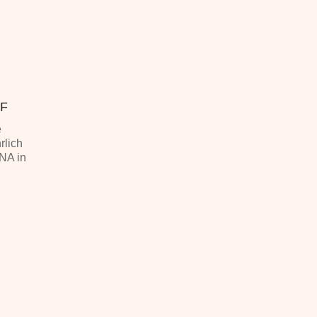
F
e
rlich
ENA in