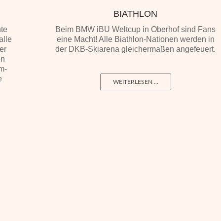
BIATHLON
te
Beim BMW iBU Weltcup in Oberhof sind Fans
alle
eine Macht! Alle Biathlon-Nationen werden in
er
der DKB-Skiarena gleichermaßen angefeuert.
en
m-
te
WEITERLESEN ...